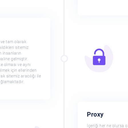
 ve tam olarak
ldikleri sitemiz
in insanların
aline gelmiştir.
te olması ve aynı
lmek için ellerinden
ak sitemiz aracılığı ile
sağlamaktadır.
Proxy
İçeriği her ne olursa o