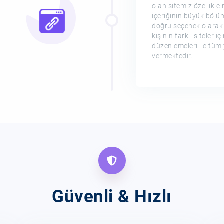
olan sitemiz özellikl
içeriğinin büyük bölüm
doğru seçenek olarak 
kişinin farklı siteler i
düzenlemeleri ile tüm 
vermektedir.
Güvenli & Hızlı