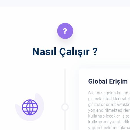
Nasıl Çalışır ?
Global Erişim
Sitemize gelen kullan
girmek istedikleri site
gir butonuna bastıklar
yönlendirilmektedirle
kullanabilecekleri site
kullanarak yapabildikl
yapabilmelerine olana